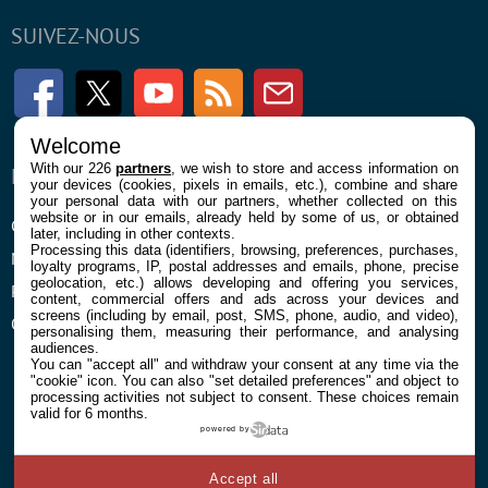
SUIVEZ-NOUS
Facebook
Twitter
Youtube
RSS
Newsletter
Welcome
With our 226
partners
, we wish to store and access information on
ENTREPRISE
À PROPOS
your devices (cookies, pixels in emails, etc.), combine and share
your personal data with our partners, whether collected on this
website or in our emails, already held by some of us, or obtained
Confidentialité et Cookies
Contact
later, including in other contexts.
Processing this data (identifiers, browsing, preferences, purchases,
Mentions légales et CGU
loyalty programs, IP, postal addresses and emails, phone, precise
geolocation, etc.) allows developing and offering you services,
Préférences Cookies
content, commercial offers and ads across your devices and
screens (including by email, post, SMS, phone, audio, and video),
Qui sommes nous
personalising them, measuring their performance, and analysing
audiences.
You can "accept all" and withdraw your consent at any time via the
"cookie" icon
. You can also "set detailed preferences" and object to
processing activities not subject to consent. These choices remain
valid for 6 months.
powered by
© 2026 Galaxie Media Tous droits réservés
Accept all