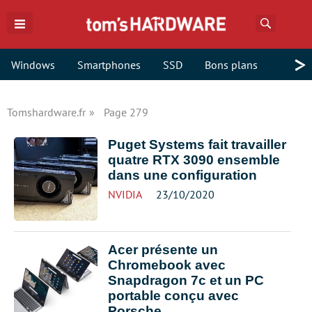
Recherch
>
Windows
Smartphones
SSD
Bons plans
Tomshardware.fr
Page 279
Puget Systems fait travailler
quatre RTX 3090 ensemble
dans une configuration
NVIDIA
23/10/2020
Acer présente un
Chromebook avec
Snapdragon 7c et un PC
portable conçu avec
Porsche