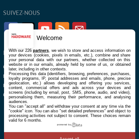
SUIVEZ-NOUS
Facebook
Twitter
Youtube
RSS
Newsletter
Welcome
With our 226
partners
, we wish to store and access information on
ENTREPRISE
À PROPOS
your devices (cookies, pixels in emails, etc.), combine and share
your personal data with our partners, whether collected on this
website or in our emails, already held by some of us, or obtained
Confidentialité et Cookies
Contact
later, including in other contexts.
Processing this data (identifiers, browsing, preferences, purchases,
Mentions légales et CGU
loyalty programs, IP, postal addresses and emails, phone, precise
geolocation, etc.) allows developing and offering you services,
Préférences Cookies
content, commercial offers and ads across your devices and
screens (including by email, post, SMS, phone, audio, and video),
Qui sommes nous
personalising them, measuring their performance, and analysing
audiences.
You can "accept all" and withdraw your consent at any time via the
"cookie" icon
. You can also "set detailed preferences" and object to
processing activities not subject to consent. These choices remain
valid for 6 months.
powered by
© 2026 Galaxie Media Tous droits réservés
Accept all