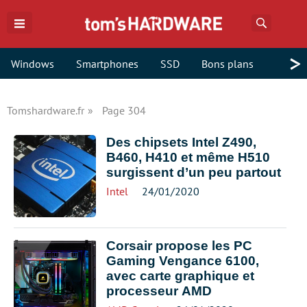
Recherch
>
Windows
Smartphones
SSD
Bons plans
Tomshardware.fr
Page 304
Des chipsets Intel Z490,
B460, H410 et même H510
surgissent d’un peu partout
Intel
24/01/2020
Corsair propose les PC
Gaming Vengance 6100,
avec carte graphique et
processeur AMD