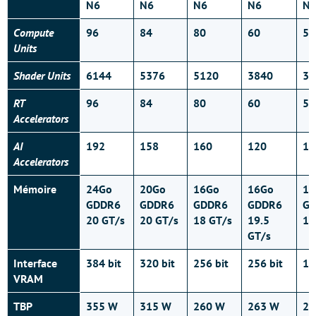
N6
N6
N6
N6
N
Compute
96
84
80
60
54
Units
Shader Units
6144
5376
5120
3840
34
RT
96
84
80
60
54
Accelerators
AI
192
158
160
120
10
Accelerators
Mémoire
24Go
20Go
16Go
16Go
12
GDDR6
GDDR6
GDDR6
GDDR6
G
20 GT/s
20 GT/s
18 GT/s
19.5
18
GT/s
Interface
384 bit
320 bit
256 bit
256 bit
19
VRAM
TBP
355 W
315 W
260 W
263 W
24