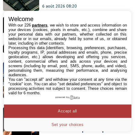
6 août 2026 08:20
Welcome
Ces employés de ByteDance
With our 226
partners
, we wish to store and access information on
utilisent des IA américaines, ils sont
your devices (cookies, pixels in emails, etc.), combine and share
your personal data with our partners, whether collected on this
virés illico
website or in our emails, already held by some of us, or obtained
later, including in other contexts.
Processing this data (identifiers, browsing, preferences, purchases,
6 août 2026 07:11
loyalty programs, IP, postal addresses and emails, phone, precise
geolocation, etc.) allows developing and offering you services,
content, commercial offers and ads across your devices and
CXMT : le fabricant chinois de
screens (including by email, post, SMS, phone, audio, and video),
personalising them, measuring their performance, and analysing
mémoire DRAM affiche une
audiences.
croissance insolente de plus de
You can "accept all" and withdraw your consent at any time via the
"cookie" icon
. You can also "set detailed preferences" and object to
700%
processing activities not subject to consent. These choices remain
valid for 6 months.
5 août 2026 17:04
powered by
Accept all
Des ados de 13 à 18 ans morts par
suicide : leurs parents tiennent les
Set your choices
réseaux sociaux pour responsables