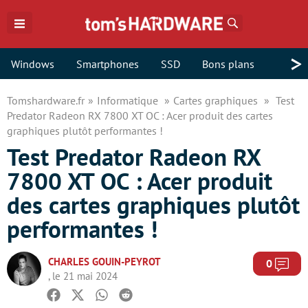
Rechercher
>
Windows
Smartphones
SSD
Bons plans
Tomshardware.fr
Informatique
Cartes graphiques
Test
Predator Radeon RX 7800 XT OC : Acer produit des cartes
graphiques plutôt performantes !
Test Predator Radeon RX
7800 XT OC : Acer produit
des cartes graphiques plutôt
performantes !
CHARLES GOUIN-PEYROT
Com
0
, le 21 mai 2024
Facebook
Twitter
Whatsapp
Reddit