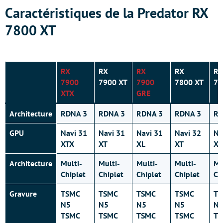
Caractéristiques de la Predator RX
7800 XT
RX
RX
RX
RX
RX
7900
7900 XT
7900
7800 XT
77
XTX
GRE
Architecture
RDNA 3
RDNA 3
RDNA 3
RDNA 3
RD
GPU
Navi 31
Navi 31
Navi 31
Navi 32
Na
XTX
XT
XL
XT
XL
Architecture
Multi-
Multi-
Multi-
Multi-
Mu
Chiplet
Chiplet
Chiplet
Chiplet
Ch
Gravure
TSMC
TSMC
TSMC
TSMC
T
N5
N5
N5
N5
N
TSMC
TSMC
TSMC
TSMC
T