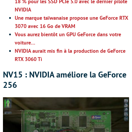
18 % pour les SSD PCIe 5.0 avec le dernier pilote
NVIDIA
Une marque taïwanaise propose une GeForce RTX
3070 avec 16 Go de VRAM
Vous aurez bientôt un GPU GeForce dans votre
voiture…
NVIDIA aurait mis fin à la production de GeForce
RTX 3060 Ti
NV15 : NVIDIA améliore la GeForce
256