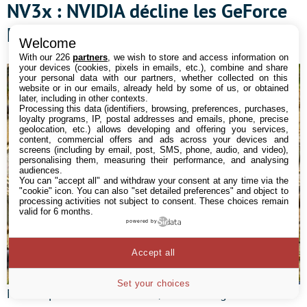
NV3x : NVIDIA décline les GeForce
FX (et PCX)
Welcome
With our 226
partners
, we wish to store and access information on
your devices (cookies, pixels in emails, etc.), combine and share
your personal data with our partners, whether collected on this
website or in our emails, already held by some of us, or obtained
later, including in other contexts.
Processing this data (identifiers, browsing, preferences, purchases,
loyalty programs, IP, postal addresses and emails, phone, precise
geolocation, etc.) allows developing and offering you services,
content, commercial offers and ads across your devices and
screens (including by email, post, SMS, phone, audio, and video),
personalising them, measuring their performance, and analysing
audiences.
You can "accept all" and withdraw your consent at any time via the
"cookie" icon
. You can also "set detailed preferences" and object to
processing activities not subject to consent. These choices remain
valid for 6 months.
powered by
Accept all
Set your choices
Même après l’échec du NV30, NVIDIA va garder son