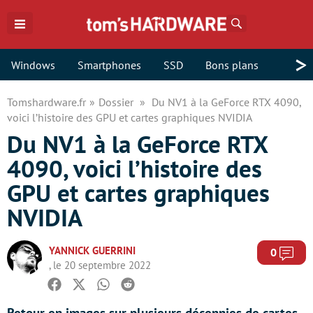
Rechercher
>
Windows
Smartphones
SSD
Bons plans
Tomshardware.fr
Dossier
Du NV1 à la GeForce RTX 4090,
voici l’histoire des GPU et cartes graphiques NVIDIA
Du NV1 à la GeForce RTX
4090, voici l’histoire des
GPU et cartes graphiques
NVIDIA
YANNICK GUERRINI
Com
0
, le 20 septembre 2022
Facebook
Twitter
Whatsapp
Reddit