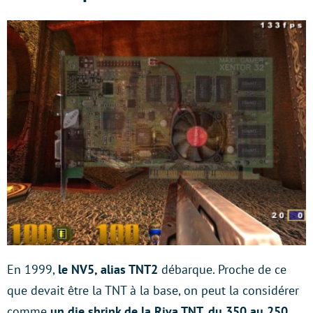
En 1999,
le NV5, alias TNT2
débarque. Proche de ce
que devait être la TNT à la base, on peut la considérer
comme
un die shrink de la Riva TNT, du 350 au 250