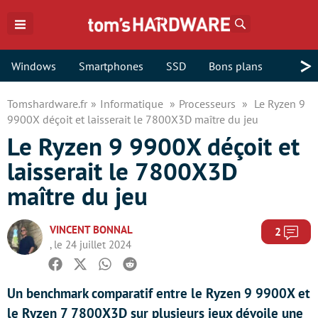
Rechercher
>
Windows
Smartphones
SSD
Bons plans
Tomshardware.fr
Informatique
Processeurs
Le Ryzen 9
9900X déçoit et laisserait le 7800X3D maître du jeu
Le Ryzen 9 9900X déçoit et
laisserait le 7800X3D
maître du jeu
VINCENT BONNAL
Com
2
, le 24 juillet 2024
Facebook
Twitter
Whatsapp
Reddit
Un benchmark comparatif entre le Ryzen 9 9900X et
le Ryzen 7 7800X3D sur plusieurs jeux dévoile une