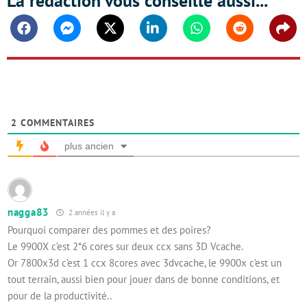
La rédaction vous conseille aussi...
Facebook
Messenger
Twitter
Linkedin
Whatsapp
Reddit
Shar
2
COMMENTAIRES
plus ancien
nagga83
2 années il y a
Pourquoi comparer des pommes et des poires?
Le 9900X c’est 2*6 cores sur deux ccx sans 3D Vcache.
Or 7800x3d c’est 1 ccx 8cores avec 3dvcache, le 9900x c’est un
tout terrain, aussi bien pour jouer dans de bonne conditions, et
pour de la productivité..