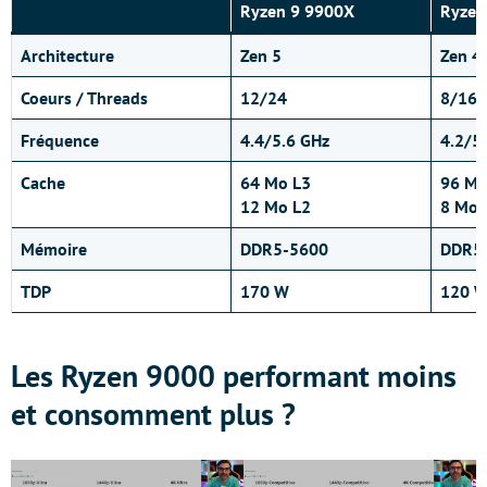
Ryzen 9 9900X
Ryzen
Architecture
Zen 5
Zen 4
Coeurs / Threads
12/24
8/16
Fréquence
4.4/5.6 GHz
4.2/5
Cache
64 Mo L3
96 Mo
12 Mo L2
8 Mo 
Mémoire
DDR5-5600
DDR5
TDP
170 W
120 
Les Ryzen 9000 performant moins
et consomment plus ?