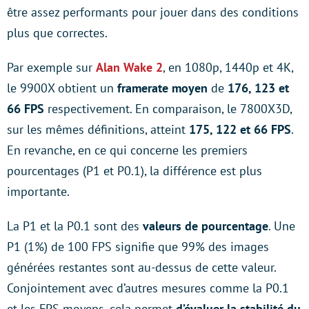
être assez performants pour jouer dans des conditions
plus que correctes.
Par exemple sur
Alan Wake 2
, en 1080p, 1440p et 4K,
le 9900X obtient un
framerate moyen
de
176, 123 et
66 FPS
respectivement. En comparaison, le 7800X3D,
sur les mêmes définitions, atteint
175, 122 et 66 FPS
.
En revanche, en ce qui concerne les premiers
pourcentages (P1 et P0.1), la différence est plus
importante.
La P1 et la P0.1 sont des
valeurs de pourcentage
. Une
P1 (1%) de 100 FPS signifie que 99% des images
générées restantes sont au-dessus de cette valeur.
Conjointement avec d’autres mesures comme la P0.1
et les FPS moyens, cela permet
d’évaluer la stabilité du