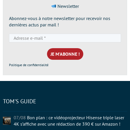
Newsletter
Abonnez-vous à notre newsletter pour recevoir nos
dernières actus par mail !
Adresse
e-
mail
*
Politique de confidentialité
TOM'S GUIDE
07/08
Bon plan : ce vidéoprojecteur Hisense triple laser
4K s’affiche avec une rédaction de 390 € sur Amazon !