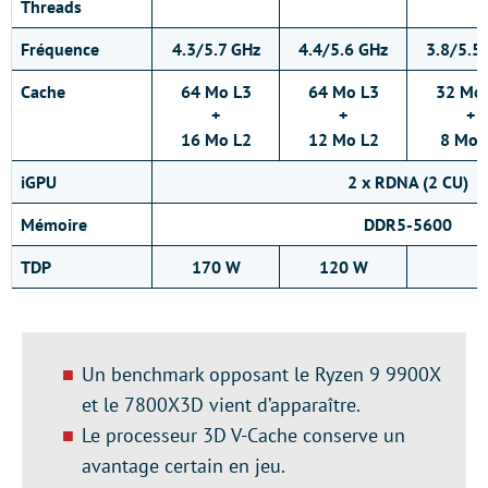
Threads
Fréquence
4.3/5.7 GHz
4.4/5.6 GHz
3.8/5.5
Cache
64 Mo L3
64 Mo L3
32 Mo
+
+
+
16 Mo L2
12 Mo L2
8 Mo 
iGPU
2 x RDNA (2 CU)
Mémoire
DDR5-5600
TDP
170 W
120 W
Un benchmark opposant le Ryzen 9 9900X
et le 7800X3D vient d’apparaître.
Le processeur 3D V-Cache conserve un
avantage certain en jeu.