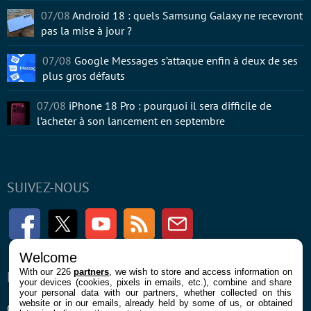
07/08
Android 18 : quels Samsung Galaxy ne recevront
pas la mise à jour ?
07/08
Google Messages s’attaque enfin à deux de ses
plus gros défauts
07/08
iPhone 18 Pro : pourquoi il sera difficile de
l’acheter à son lancement en septembre
SUIVEZ-NOUS
Facebook
Twitter
Youtube
RSS
Newsletter
Welcome
With our 226
partners
, we wish to store and access information on
ENTREPRISE
À PROPOS
your devices (cookies, pixels in emails, etc.), combine and share
your personal data with our partners, whether collected on this
website or in our emails, already held by some of us, or obtained
Confidentialité et Cookies
Contact