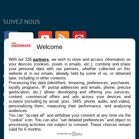
SUIVEZ-NOUS
Facebook
Twitter
Youtube
RSS
Newsletter
Welcome
With our 226
partners
, we wish to store and access information on
ENTREPRISE
À PROPOS
your devices (cookies, pixels in emails, etc.), combine and share
your personal data with our partners, whether collected on this
website or in our emails, already held by some of us, or obtained
Confidentialité et Cookies
Contact
later, including in other contexts.
Processing this data (identifiers, browsing, preferences, purchases,
Mentions légales et CGU
loyalty programs, IP, postal addresses and emails, phone, precise
geolocation, etc.) allows developing and offering you services,
Préférences Cookies
content, commercial offers and ads across your devices and
screens (including by email, post, SMS, phone, audio, and video),
Qui sommes nous
personalising them, measuring their performance, and analysing
audiences.
You can "accept all" and withdraw your consent at any time via the
"cookie" icon
. You can also "set detailed preferences" and object to
processing activities not subject to consent. These choices remain
valid for 6 months.
powered by