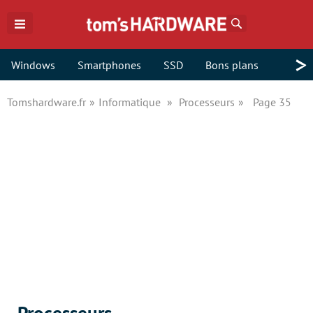
Rechercher
>
Windows
Smartphones
SSD
Bons plans
Tomshardware.fr
Informatique
Processeurs
Page 35