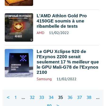
L’AMD Athlon Gold Pro
4150GE soumis à une
ribambelle de tests
AMD
11/02/2022
Le GPU Xclipse 920 de
l’Exynos 2200 serait
seulement 17 % meilleur que
le GPU Mali-G78 de l’Exynos
2100
Samsung
11/02/2022
<
1
…
32
33
34
35
36
37
38
…
>
80