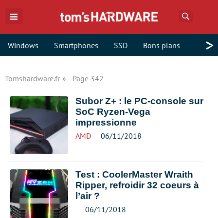
Recherch
>
Windows
Smartphones
SSD
Bons plans
Tomshardware.fr
Page 342
Subor Z+ : le PC-console sur
SoC Ryzen-Vega
impressionne
AMD
06/11/2018
Test : CoolerMaster Wraith
Ripper, refroidir 32 coeurs à
l’air ?
06/11/2018