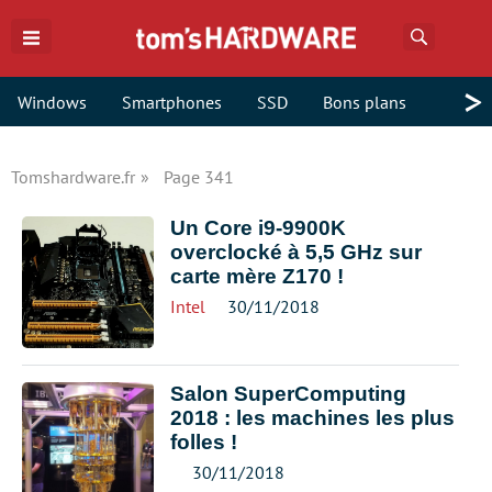
Recherch
>
Windows
Smartphones
SSD
Bons plans
Tomshardware.fr
Page 341
Un Core i9-9900K
overclocké à 5,5 GHz sur
carte mère Z170 !
Intel
30/11/2018
Salon SuperComputing
2018 : les machines les plus
folles !
30/11/2018