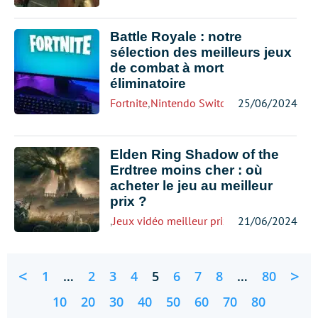
Battle Royale : notre
sélection des meilleurs jeux
de combat à mort
éliminatoire
Fortnite
,
Nintendo Switch
,
PS5
25/06/2024
,
Xbox
Elden Ring Shadow of the
Erdtree moins cher : où
acheter le jeu au meilleur
prix ?
,
Jeux vidéo meilleur prix
21/06/2024
<
>
1
…
2
3
4
5
6
7
8
…
80
10
20
30
40
50
60
70
80