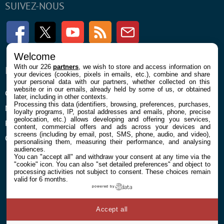
SUIVEZ-NOUS
Facebook
Twitter
Youtube
RSS
Newsletter
Welcome
With our 226
partners
, we wish to store and access information on
ENTREPRISE
À PROPOS
your devices (cookies, pixels in emails, etc.), combine and share
your personal data with our partners, whether collected on this
website or in our emails, already held by some of us, or obtained
Confidentialité et Cookies
Contact
later, including in other contexts.
Processing this data (identifiers, browsing, preferences, purchases,
Mentions légales et CGU
loyalty programs, IP, postal addresses and emails, phone, precise
geolocation, etc.) allows developing and offering you services,
Préférences Cookies
content, commercial offers and ads across your devices and
screens (including by email, post, SMS, phone, audio, and video),
Qui sommes nous
personalising them, measuring their performance, and analysing
audiences.
You can "accept all" and withdraw your consent at any time via the
"cookie" icon
. You can also "set detailed preferences" and object to
processing activities not subject to consent. These choices remain
valid for 6 months.
powered by
© 2026 Galaxie Media Tous droits réservés
Accept all