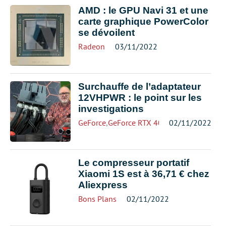
AMD : le GPU Navi 31 et une
carte graphique PowerColor
se dévoilent
Radeon
03/11/2022
Surchauffe de l’adaptateur
12VHPWR : le point sur les
investigations
GeForce
,
GeForce RTX 4000
02/11/2022
,
NVIDIA
Le compresseur portatif
Xiaomi 1S est à 36,71 € chez
Aliexpress
Bons Plans
02/11/2022