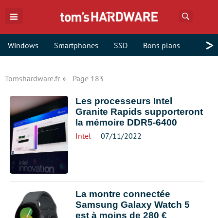
Recherch
>
Windows
Smartphones
SSD
Bons plans
Tomshardware.fr
Page 183
Les processeurs Intel
Granite Rapids supporteront
la mémoire DDR5-6400
Intel
07/11/2022
La montre connectée
Samsung Galaxy Watch 5
est à moins de 280 €