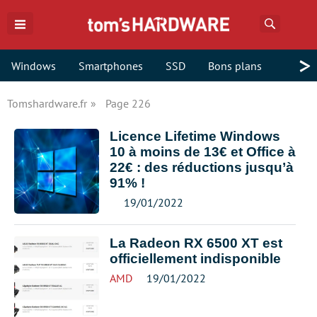
Recherch
>
Windows
Smartphones
SSD
Bons plans
Tomshardware.fr
Page 226
Licence Lifetime Windows
10 à moins de 13€ et Office à
22€ : des réductions jusqu’à
91% !
19/01/2022
La Radeon RX 6500 XT est
officiellement indisponible
AMD
19/01/2022