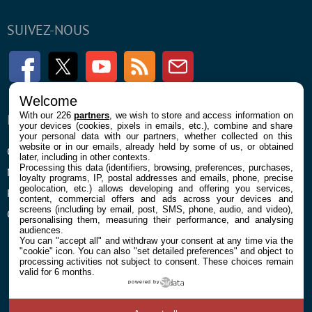
SUIVEZ-NOUS
Facebook
Twitter
Youtube
RSS
Newsletter
Welcome
With our 226
partners
, we wish to store and access information on
ENTREPRISE
À PROPOS
your devices (cookies, pixels in emails, etc.), combine and share
your personal data with our partners, whether collected on this
website or in our emails, already held by some of us, or obtained
Confidentialité et Cookies
Contact
later, including in other contexts.
Processing this data (identifiers, browsing, preferences, purchases,
Mentions légales et CGU
loyalty programs, IP, postal addresses and emails, phone, precise
geolocation, etc.) allows developing and offering you services,
Préférences Cookies
content, commercial offers and ads across your devices and
screens (including by email, post, SMS, phone, audio, and video),
Qui sommes nous
personalising them, measuring their performance, and analysing
audiences.
You can "accept all" and withdraw your consent at any time via the
"cookie" icon
. You can also "set detailed preferences" and object to
processing activities not subject to consent. These choices remain
valid for 6 months.
powered by
© 2026 Galaxie Media Tous droits réservés