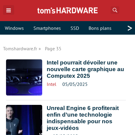
Recherch
>
Windows
Smartphones
SSD
Bons plans
Tomshardware.fr
Page 35
Intel pourrait dévoiler une
nouvelle carte graphique au
Computex 2025
Intel
05/05/2025
Unreal Engine 6 profiterait
enfin d’une technologie
indispensable pour nos
jeux-vidéos