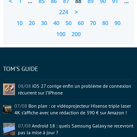
<
1
…
85
86
87
88
89
90
91
…
>
224
10
20
30
40
50
60
70
80
90
100
200
TOM'S GUIDE
08/08
iOS 27 corrige enfin un problème de connexion
récurrent sur l’iPhone
07/08
Bon plan : ce vidéoprojecteur Hisense triple laser
4K s’affiche avec une rédaction de 390 € sur Amazon !
07/08
Android 18 : quels Samsung Galaxy ne recevront
pas la mise à jour ?