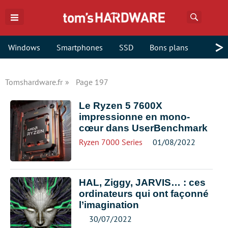
Recherch
>
Windows
Smartphones
SSD
Bons plans
Tomshardware.fr
Page 197
Le Ryzen 5 7600X
impressionne en mono-
cœur dans UserBenchmark
Ryzen 7000 Series
01/08/2022
HAL, Ziggy, JARVIS… : ces
ordinateurs qui ont façonné
l’imagination
30/07/2022