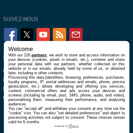
SUIVEZ-NOUS
Facebook
Twitter
Youtube
RSS
Newsletter
Welcome
With our 226
partners
, we wish to store and access information on
ENTREPRISE
À PROPOS
your devices (cookies, pixels in emails, etc.), combine and share
your personal data with our partners, whether collected on this
website or in our emails, already held by some of us, or obtained
Confidentialité et Cookies
Contact
later, including in other contexts.
Processing this data (identifiers, browsing, preferences, purchases,
Mentions légales et CGU
loyalty programs, IP, postal addresses and emails, phone, precise
geolocation, etc.) allows developing and offering you services,
Préférences Cookies
content, commercial offers and ads across your devices and
screens (including by email, post, SMS, phone, audio, and video),
Qui sommes nous
personalising them, measuring their performance, and analysing
audiences.
You can "accept all" and withdraw your consent at any time via the
"cookie" icon
. You can also "set detailed preferences" and object to
processing activities not subject to consent. These choices remain
valid for 6 months.
powered by