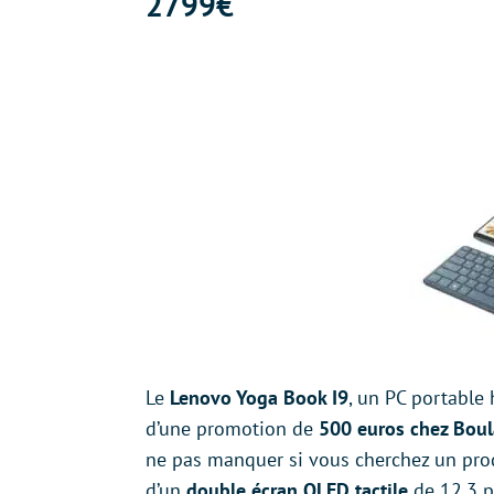
2799€
Le
Lenovo Yoga Book I9
, un PC portable
d’une promotion de
500 euros chez Bou
ne pas manquer si vous cherchez un produ
d’un
double
écran
OLED tactile
de 12,3 po