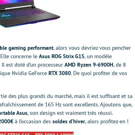
able gaming performant
, alors vous devriez vous pencher
 Elle concerne le
Asus ROG Strix G15
, un modèle
 Il est doté d’un processeur
AMD Ryzen 9-6900H
, de 8
hique Nvidia GeForce
RTX 3080
. De quoi profiter de vos
tie des plus grands du marché, mais il est suffisant et sa
afraîchissement de 165 Hz sont excellents. Ajoutons que,
rtable Asus
, son design est vraiment très réussi.
 2000€
à l’occasion des
soldes d’hiver
, alors profitez-en !