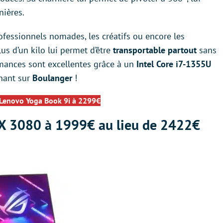
nières.
ofessionnels nomades, les créatifs ou encore les
lus d’un kilo lui permet d’être
transportable
partout
sans
rmances sont excellentes grâce à un
Intel Core i7-1355U
enant sur
Boulanger
!
 Lenovo Yoga Book 9i à 2299€
X 3080 à 1999€ au lieu de 2422€