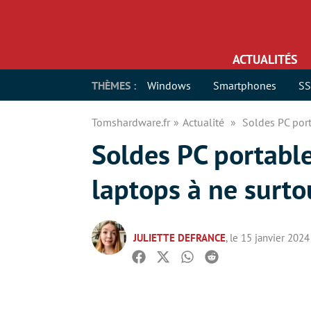
ACTUALITÉS
THÈMES :
Windows
Smartphones
S
Tomshardware.fr
Actualité
Soldes PC port
Soldes PC portable
laptops à ne surto
JULIETTE DEFRANCE
, le 15 janvier 2024
Facebook
Twitter
Whatsapp
Reddit