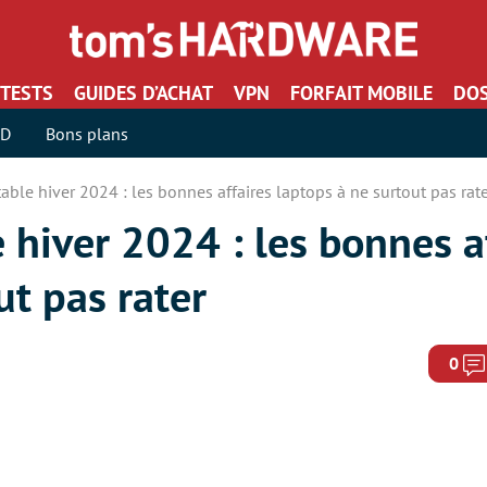
TESTS
GUIDES D’ACHAT
VPN
FORFAIT MOBILE
DOS
SD
Bons plans
able hiver 2024 : les bonnes affaires laptops à ne surtout pas rat
 hiver 2024 : les bonnes a
ut pas rater
0