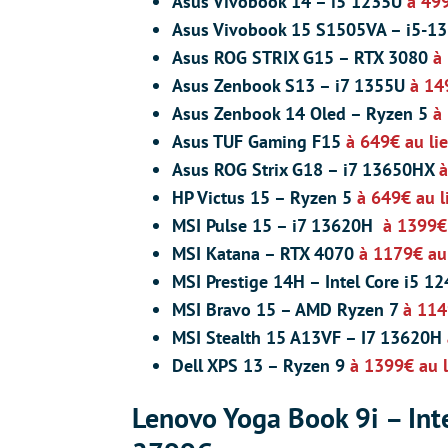
Asus Vivobook 14
–
i5 1235U
à 49
Asus Vivobook 15 S1505VA – i5-1
Asus ROG STRIX G15 – RTX 3080
à
Asus Zenbook S13
–
i7 1355U
à 14
Asus Zenbook 14 Oled – Ryzen 5
à
Asus TUF Gaming F15
à 649€ au li
Asus ROG Strix G18
–
i7 13650HX
à
HP Victus 15 – Ryzen 5
à 649€ au l
MSI Pulse 15
–
i7 13620H
à 1399€
MSI Katana – RTX 4070
à 1179€ au
MSI Prestige 14H
–
Intel Core i5 
MSI Bravo 15 – AMD Ryzen 7
à 114
MSI Stealth 15 A13VF – I7 13620H
Dell XPS 13
–
Ryzen 9
à 1399€ au 
Lenovo Yoga Book 9i – Int