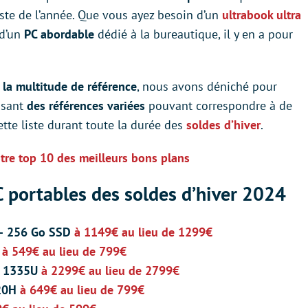
reste de l’année. Que vous ayez besoin d’un
ultrabook ultra
 d’un
PC abordable
dédié à la bureautique, il y en a pour
i
la multitude de référence
, nous avons déniché pour
osant
des références variées
pouvant correspondre à de
tte liste durant toute la durée des
soldes d’hiver
.
tre top 10 des meilleurs bons plans
C portables des soldes d’hiver 2024
– 256 Go SSD
à 1149€ au lieu de 1299€
U
à 549€ au lieu de 799€
i7 1335U
à 2299€ au lieu de 2799€
320H
à 649€ au lieu de 799€