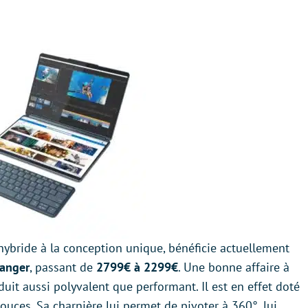
 hybride à la conception unique, bénéficie actuellement
langer
, passant de
2799€ à 2299€
. Une bonne affaire à
it aussi polyvalent que performant. Il est en effet doté
uces. Sa charnière lui permet de pivoter à 360°, lui