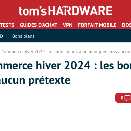
TESTS
GUIDES D’ACHAT
VPN
FORFAIT MOBILE
DOS
SD
Bons plans
 Commerce hiver 2024 : les bons plans à ne manquer sous aucun 
merce hiver 2024 : les bo
ucun prétexte
0