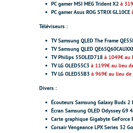
PC gamer MSI MEG Trident X2
à 319
PC gamer Asus ROG STRIX GL10CE
Téléviseurs :
TV Samsung QLED The Frame QE
TV Samsung QLED QE65Q60CAUX
TV Philips 55OLED718
à 1049€ au 
TV LG OLED55C3
à 1199€ au lieu 
TV LG OLED55B3
à 969€ au lieu d
Divers :
Écouteurs Samsung Galaxy Buds 2
Écran Samsung OLED Odyssey G9 
Carte graphique Gigabyte GeForce
Corsair Vengeance LPX Series 32 G