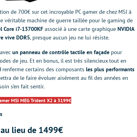
on de 700€ sur cet incroyable PC gamer de chez MSI à
’une véritable machine de guerre taillée pour le gaming de
el Core i7-13700KF
associé à une carte graphique
NVIDIA
e vive
DDR5
, presque aucun jeu ne lui résiste.
t avec
un panneau de contrôle tactile en façade
pour
des de jeu. Et en bonus, il est très silencieux tout en
I
renferme certains des composants
les plus performants
ttra de le faire évoluer aisément au fil des années en
n s’en fait sentir.
gamer MSI MEG Trident X2 à 3199€
rs
au lieu de 1499€