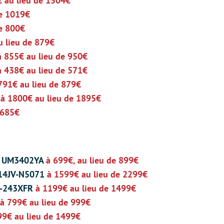
€ au lieu de 1504€
de 1019€
de 800€
u lieu de 879€
à 855€ au lieu de 950€
à 438€ au lieu de 571€
791€ au lieu de 879€
o
à 1800€ au lieu de 1895€
 685€
ED UM3402YA
à 699€, au lieu de 899€
814JV-N5071
à 1599€ au lieu de 2299€
K-243XFR
à 1199€ au lieu de 1499€
à 799€ au lieu de 999€
99€ au lieu de 1499€