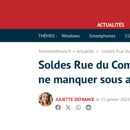
ACTUALITÉS
THÈMES :
Windows
Smartphones
S
Tomshardware.fr
Actualité
Soldes Rue du
Soldes Rue du Com
ne manquer sous a
JULIETTE DEFRANCE
, le 15 janvier 2024
Facebook
Twitter
Whatsapp
Reddit