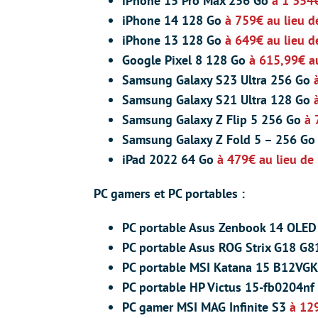
iPhone 15 Pro Max 256 Go
à 1 354
iPhone 14 128 Go
à 759€ au lieu 
iPhone 13 128 Go
à 649€ au lieu 
Google Pixel 8 128 Go
à 615,99€ a
Samsung Galaxy S23 Ultra 256 Go
Samsung Galaxy S21 Ultra 128 Go
Samsung Galaxy Z Flip 5 256 Go
à 
Samsung
Galaxy Z Fold 5 – 256 G
iPad 2022 64 Go
à 479€ au lieu de
PC gamers et PC portables :
PC portable Asus Zenbook 14 OL
PC portable Asus ROG Strix G18 G
PC portable MSI Katana 15 B12VG
PC portable
HP Victus 15-fb0204nf
PC gamer MSI MAG Infinite S3
à 12