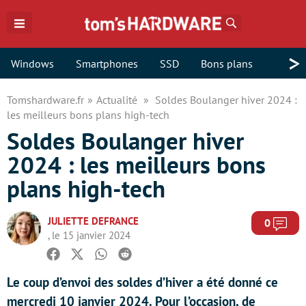
Rechercher
>
Windows
Smartphones
SSD
Bons plans
Tomshardware.fr
Actualité
Soldes Boulanger hiver 2024 :
les meilleurs bons plans high-tech
Soldes Boulanger hiver
2024 : les meilleurs bons
plans high-tech
JULIETTE DEFRANCE
Com
0
, le 15 janvier 2024
Facebook
Twitter
Whatsapp
Reddit
Le coup d’envoi des soldes d’hiver a été donné ce
mercredi 10 janvier 2024. Pour l’occasion, de