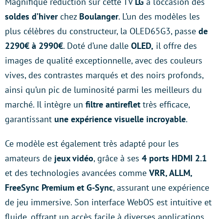
Magnifique réduction sur cette TV
LG
à l’occasion des
soldes d’hiver
chez
Boulanger
. L’un des modèles les
plus célèbres du constructeur, la OLED65G3, passe
de
2290€ à 2990€
. Doté d’une dalle
OLED,
il offre des
images de qualité exceptionnelle, avec des couleurs
vives, des contrastes marqués et des noirs profonds,
ainsi qu’un pic de luminosité parmi les meilleurs du
marché. Il intègre un
filtre antireflet
très efficace,
garantissant
une expérience visuelle incroyable
.
Ce modèle est également très adapté pour les
amateurs de
jeux vidéo
, grâce à ses
4 ports HDMI 2.1
et des technologies avancées comme
VRR, ALLM,
FreeSync Premium et G-Sync
, assurant une expérience
de jeu immersive. Son interface WebOS est intuitive et
fluide, offrant un accès facile à diverses applications.