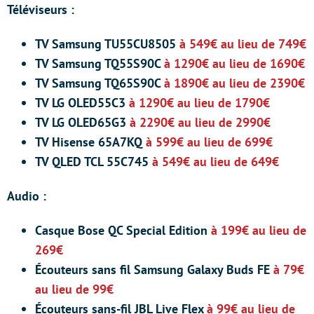
Téléviseurs :
TV Samsung TU55CU8505
à 549€ au lieu de 749€
TV Samsung TQ55S90C
à 1290€ au lieu de 1690€
TV Samsung TQ65S90C
à 1890€ au lieu de 2390€
TV LG OLED55C3
à 1290€ au lieu de 1790€
TV LG OLED65G3
à 2290€ au lieu de 2990€
TV Hisense 65A7KQ
à 599€ au lieu de 699€
TV QLED TCL 55C745
à 549€ au lieu de 649€
Audio :
Casque Bose QC Special Edition
à 199€ au lieu de
269€
Écouteurs sans fil Samsung Galaxy Buds FE
à 79€
au lieu de 99€
Écouteurs sans-fil JBL Live Flex
à 99€ au lieu de