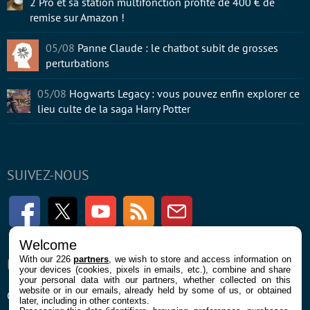
2 Pro et sa station multifonction profite de 400 € de
remise sur Amazon !
05/08
Panne Claude : le chatbot subit de grosses
perturbations
05/08
Hogwarts Legacy : vous pouvez enfin explorer ce
lieu culte de la saga Harry Potter
SUIVEZ-NOUS
Facebook
Twitter
Youtube
RSS
Newsletter
Welcome
With our 226
partners
, we wish to store and access information on
ENTREPRISE
À PROPOS
your devices (cookies, pixels in emails, etc.), combine and share
your personal data with our partners, whether collected on this
website or in our emails, already held by some of us, or obtained
Confidentialité et Cookies
Contact
later, including in other contexts.